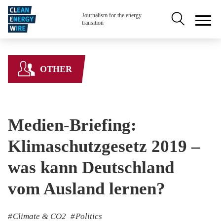
Skip to main content
Secondary na
Journalism for the energy
transition
OTHER
Medien-Briefing:
Klimaschutzgesetz 2019 –
was kann Deutschland
vom Ausland lernen?
Climate & CO2
Politics