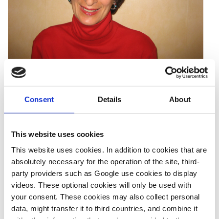
Ariane Sains
ist eine amerikanische Journalistin, die in
Stockholm lebt. Sie scheibt über Energie-Themen in
Consent
Details
About
Nordeuropa, dem Baltikum und Deutschland für
S&P Global
Platts
, für
The Economist
auch in Schweden und Finnland. Für
This website uses cookies
Businessweek
war sie als Korrespondentin tätig, zudem hat sie
für zahlreiche Publikationen aus den Vereinigten Staaten und
This website uses cookies. In addition to cookies that are
Großbritanien geschrieben.
absolutely necessary for the operation of the site, third-
party providers such as Google use cookies to display
videos. These optional cookies will only be used with
your consent. These cookies may also collect personal
data, might transfer it to third countries, and combine it